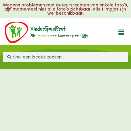
Wegens problemen met auteursrechten van enkele foto's,
zijn momenteel niet alle foto's zichtbaar. Alle filmpjes zijn
wel beschikbaar.
KinderSpeelPret
Alle
r
e
c
r
e
a
t
i
e
voor
kinderen
op
een
rijtje!