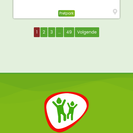
Pretpark
1
2
3
…
49
Volgende