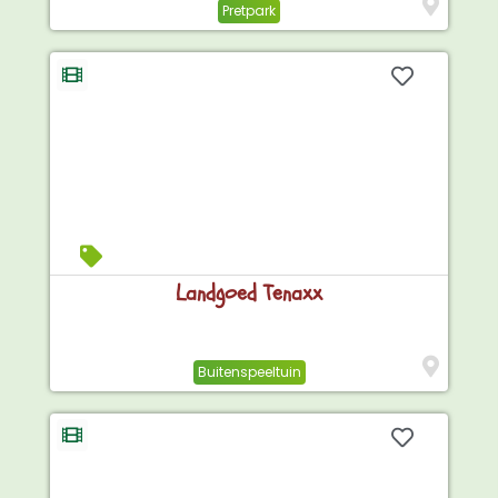
Pretpark
Landgoed Tenaxx
Buitenspeeltuin