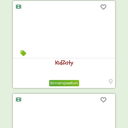
KidZcity
Binnenspeeltuin