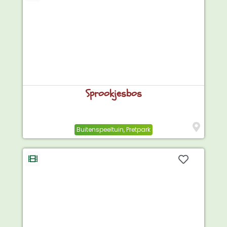
Sprookjesbos
Buitenspeeltuin
,
Pretpark