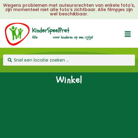
Wegens problemen met auteursrechten van enkele foto's,
zijn momenteel niet alle foto's zichtbaar. Alle filmpjes zijn
wel beschikbaar.
KinderSpeelPret
u
k
Alle
voor
kinderen
op
een
rijtje!
l
e
e
Winkel