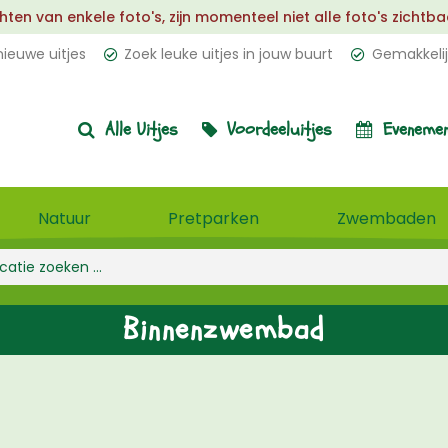
 van enkele foto's, zijn momenteel niet alle foto's zichtbaar.
ieuwe uitjes
Zoek leuke uitjes in jouw buurt
Gemakkelij
Alle Uitjes
Voordeeluitjes
Evenemen
Natuur
Pretparken
Zwembaden
Binnenzwembad