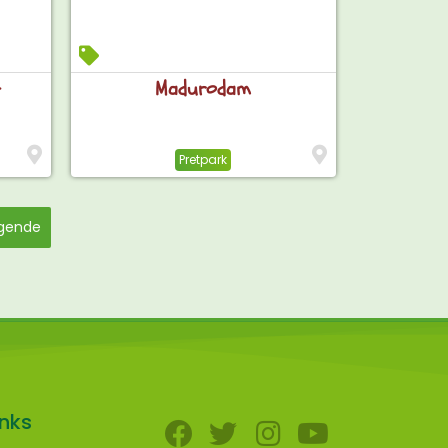
t
Madurodam
Pretpark
gende
inks