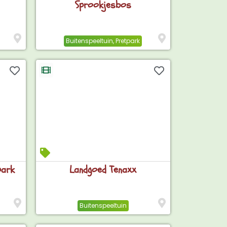
Sprookjesbos
Buitenspeeltuin
,
Pretpark
park
Landgoed Tenaxx
Buitenspeeltuin