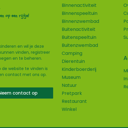
Binnenactiviteit
O
Binnenspeeltuin
C
en op een rijtje!
Binnenzwembad
P
Buitenactiviteit
P
Buitenspeeltuin
S
Buitenzwembad
kinderen en wil je deze
kunnen vinden, registreer
Camping
A
voegen en te beheren.
Dierentuin
 de website te vinden is
Kinderboerderij
M
ven contact met ons op.
Museum
I
Natuur
R
Neem contact op
Pretpark
Restaurant
Winkel