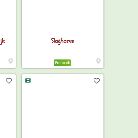
jk
Slagharen
Pretpark