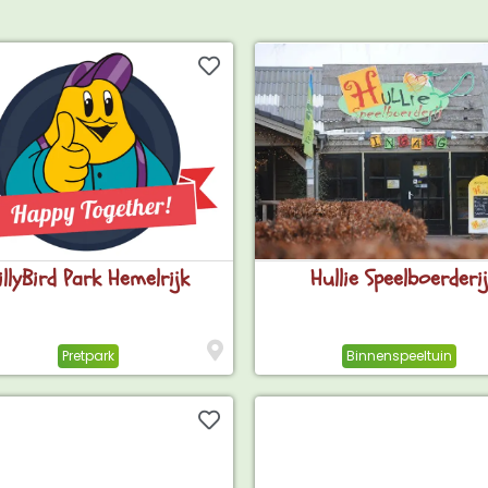
illyBird Park Hemelrijk
Hullie Speelboerderij
Pretpark
Binnenspeeltuin