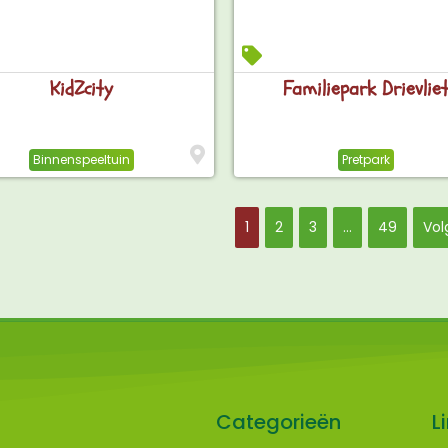
KidZcity
Familiepark Drievlie
Binnenspeeltuin
Pretpark
1
2
3
…
49
Vol
Categorieën
L