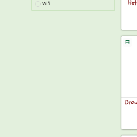
Het
Wifi
Drou