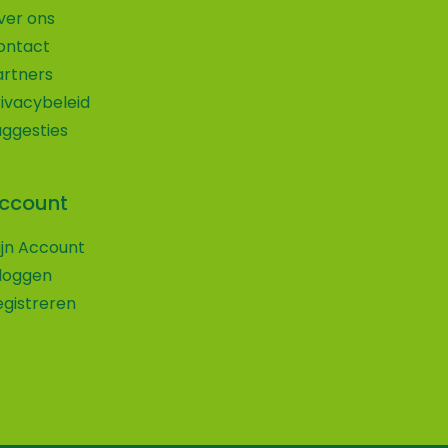
ver ons
ontact
artners
rivacybeleid
uggesties
ccount
Wij maken gebruik van cookies
ijn Account
Volg ons op social media!
nloggen
Wij gebruiken cookies om ervoor te zorgen
egistreren
Vind je onze website leuk en wil je ons dat laten weten
dat onze website voor de bezoeker beter
of wil je altijd op de hoogte blijven van de nieuwe
werkt. Daarnaast gebruiken wij o.a. cookies
ontwikkelingen en uitjes op onze website?
voor onze webstatistieken.
Volg ons dan op een van onze social media kanalen.
Accepteren
Privacybeleid