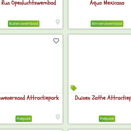
 Run Openluchtzwembad
Aqua Mexicana
Buitenzwembad
Binnenzwembad
wenerzand Attractiepark
Duinen Zathe Attractie
Pretpark
Pretpark