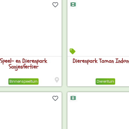
Speel- en Dierenpark
Dierenpark Taman Indon
Sanjesfertier
Binnenspeeltuin
Dierentuin