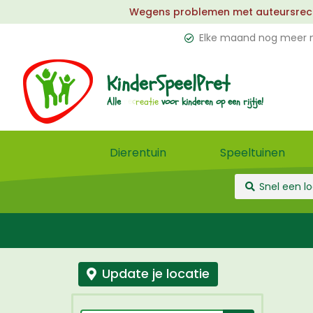
Wegens problemen met auteursrechten
Elke maand nog meer n
KinderSpeelPret
l
Alle
voor
kinderen
op
een
rijtje!
e
Dierentuin
Speeltuinen
Update je locatie