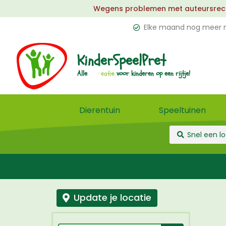
Wegens problemen met auteursrechten
Elke maand nog meer n
KinderSpeelPret
e
l
Alle
voor
kinderen
op
een
rijtje!
u
Dierentuin
Speeltuinen
Update je locatie