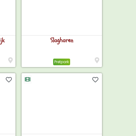
jk
Slagharen
Pretpark