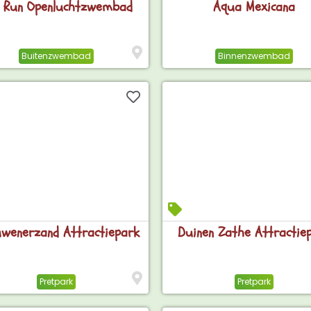
 Run Openluchtzwembad
Aqua Mexicana
Buitenzwembad
Binnenzwembad
wenerzand Attractiepark
Duinen Zathe Attractie
Pretpark
Pretpark