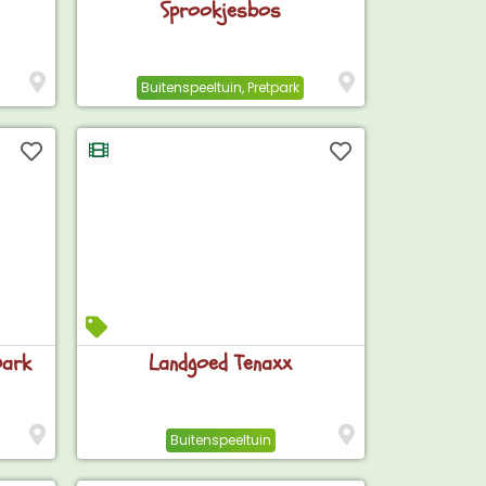
Sprookjesbos
Buitenspeeltuin
,
Pretpark
park
Landgoed Tenaxx
Buitenspeeltuin