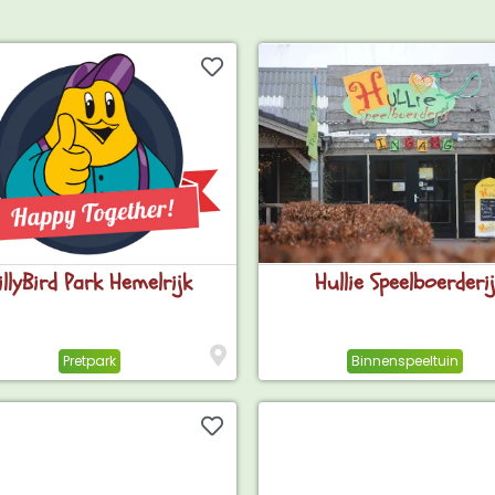
illyBird Park Hemelrijk
Hullie Speelboerderij
Pretpark
Binnenspeeltuin