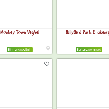
Monkey Town Veghel
BillyBird Park Drakenri
Binnenspeeltuin
Buitenzwembad