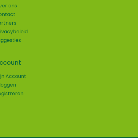
ver ons
ontact
artners
rivacybeleid
uggesties
ccount
Wij maken gebruik van cookies
ijn Account
Volg ons op social media!
nloggen
Wij gebruiken cookies om ervoor te zorgen
egistreren
Vind je onze website leuk en wil je ons dat laten weten
dat onze website voor de bezoeker beter
of wil je altijd op de hoogte blijven van de nieuwe
werkt. Daarnaast gebruiken wij o.a. cookies
ontwikkelingen en uitjes op onze website?
voor onze webstatistieken.
Volg ons dan op een van onze social media kanalen.
Accepteren
Privacybeleid