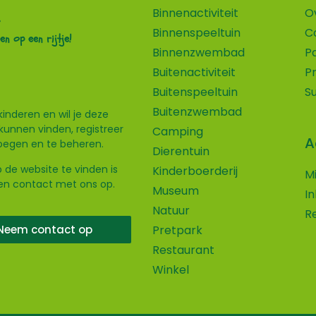
Binnenactiviteit
O
Binnenspeeltuin
C
en op een rijtje!
Binnenzwembad
P
Buitenactiviteit
P
Buitenspeeltuin
S
Buitenzwembad
kinderen en wil je deze
kunnen vinden, registreer
Camping
A
voegen en te beheren.
Dierentuin
 de website te vinden is
Kinderboerderij
M
ven contact met ons op.
Museum
I
Natuur
R
Neem contact op
Pretpark
Restaurant
Winkel