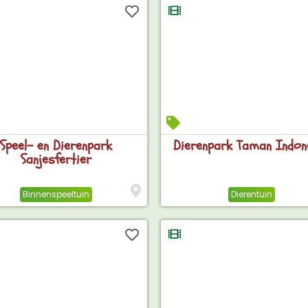
Speel- en Dierenpark
Dierenpark Taman Indon
Sanjesfertier
Binnenspeeltuin
Dierentuin