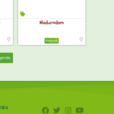
t
Madurodam
Pretpark
gende
inks