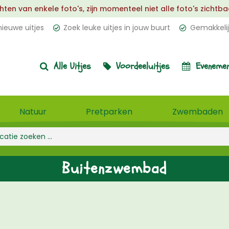
 van enkele foto's, zijn momenteel niet alle foto's zichtbaar.
ieuwe uitjes
Zoek leuke uitjes in jouw buurt
Gemakkelij
Alle Uitjes
Voordeeluitjes
Evenemen
Natuur
Pretparken
Zwembaden
Buitenzwembad