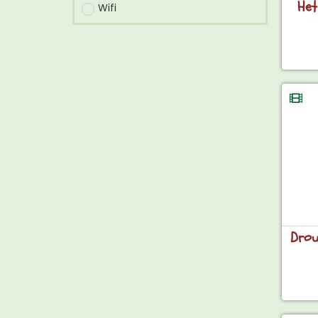
Het
Wifi
Drou