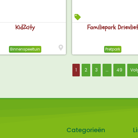
KidZcity
Familiepark Drievlie
Binnenspeeltuin
Pretpark
1
2
3
…
49
Vol
Categorieën
L