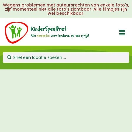
Wegens problemen met auteursrechten van enkele foto's,
zijn momenteel niet alle foto's zichtbaar. Alle filmpjes zijn
wel beschikbaar.
KinderSpeelPret
Alle
r
e
c
r
e
a
t
i
e
voor
kinderen
op
een
rijtje!