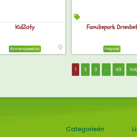
KidZcity
Familiepark Drievlie
Binnenspeeltuin
Pretpark
1
2
3
…
49
Vol
Categorieën
L