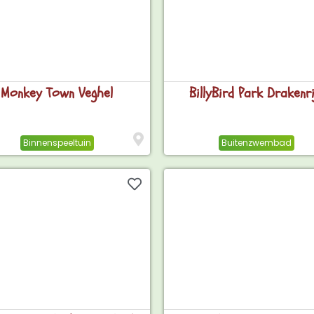
Monkey Town Veghel
BillyBird Park Drakenri
Binnenspeeltuin
Buitenzwembad