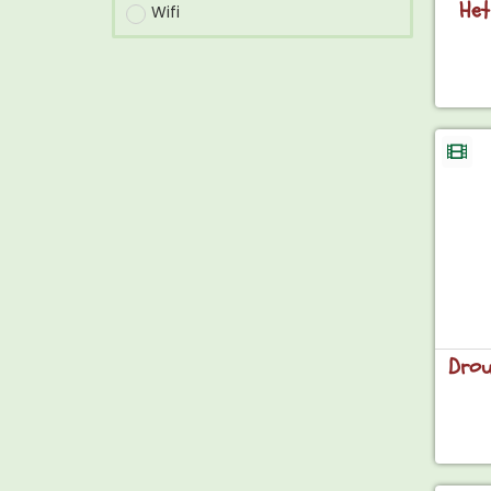
Het
Wifi
Drou