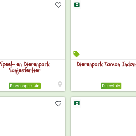
Speel- en Dierenpark
Dierenpark Taman Indon
Sanjesfertier
Binnenspeeltuin
Dierentuin