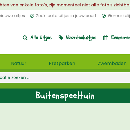
 van enkele foto's, zijn momenteel niet alle foto's zichtbaar.
ieuwe uitjes
Zoek leuke uitjes in jouw buurt
Gemakkelij
Alle Uitjes
Voordeeluitjes
Evenemen
Natuur
Pretparken
Zwembaden
Buitenspeeltuin