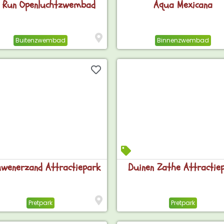
 Run Openluchtzwembad
Aqua Mexicana
Buitenzwembad
Binnenzwembad
wenerzand Attractiepark
Duinen Zathe Attractie
Pretpark
Pretpark