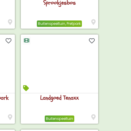
Sprookjesbos
Buitenspeeltuin
,
Pretpark
park
Landgoed Tenaxx
Buitenspeeltuin