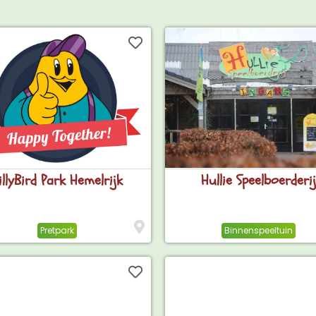
illyBird Park Hemelrijk
Hullie Speelboerderij
Pretpark
Binnenspeeltuin