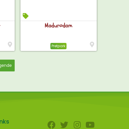
t
Madurodam
Pretpark
gende
inks