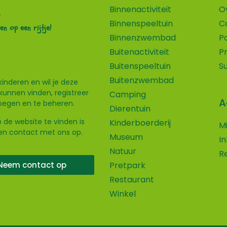
Binnenactiviteit
O
Binnenspeeltuin
C
en op een rijtje!
Binnenzwembad
P
Buitenactiviteit
P
Buitenspeeltuin
S
Buitenzwembad
kinderen en wil je deze
kunnen vinden, registreer
Camping
A
voegen en te beheren.
Dierentuin
 de website te vinden is
Kinderboerderij
M
ven contact met ons op.
Museum
I
Natuur
R
Neem contact op
Pretpark
Restaurant
Winkel