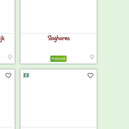
jk
Slagharen
Pretpark