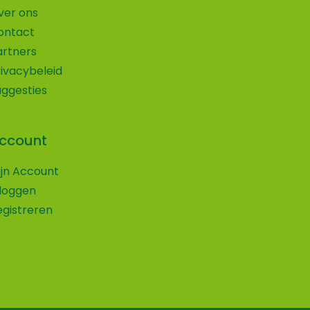
ver ons
ontact
artners
rivacybeleid
uggesties
ccount
Wij maken gebruik van cookies
ijn Account
Volg ons op social media!
nloggen
Wij gebruiken cookies om ervoor te zorgen
egistreren
Vind je onze website leuk en wil je ons dat laten weten
dat onze website voor de bezoeker beter
of wil je altijd op de hoogte blijven van de nieuwe
werkt. Daarnaast gebruiken wij o.a. cookies
ontwikkelingen en uitjes op onze website?
voor onze webstatistieken.
Volg ons dan op een van onze social media kanalen.
Accepteren
Privacybeleid