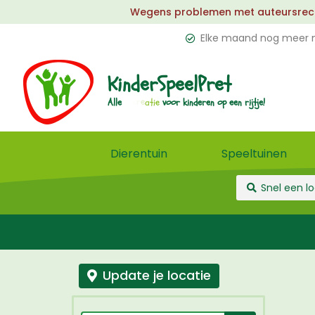
Wegens problemen met auteursrechten
Elke maand nog meer n
KinderSpeelPret
l
Alle
voor
kinderen
op
een
rijtje!
e
Dierentuin
Speeltuinen
Update je locatie