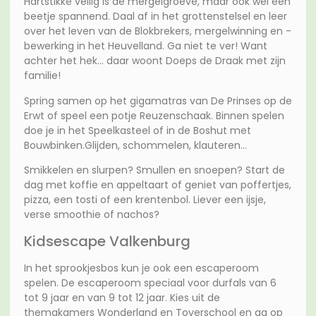
Hartstikke veilig is de mergelgroeve, maar ook wel een
beetje spannend. Daal af in het grottenstelsel en leer
over het leven van de Blokbrekers, mergelwinning en -
bewerking in het Heuvelland. Ga niet te ver! Want
achter het hek… daar woont Doeps de Draak met zijn
familie!
Spring samen op het gigamatras van De Prinses op de
Erwt of speel een potje Reuzenschaak. Binnen spelen
doe je in het Speelkasteel of in de Boshut met
Bouwbinken.Glijden, schommelen, klauteren…
Smikkelen en slurpen? Smullen en snoepen? Start de
dag met koffie en appeltaart of geniet van poffertjes,
pizza, een tosti of een krentenbol. Liever een ijsje,
verse smoothie of nachos?
Kidsescape Valkenburg
In het sprookjesbos kun je ook een escaperoom
spelen. De escaperoom speciaal voor durfals van 6
tot 9 jaar en van 9 tot 12 jaar. Kies uit de
themakamers Wonderland en Toverschool en ga op