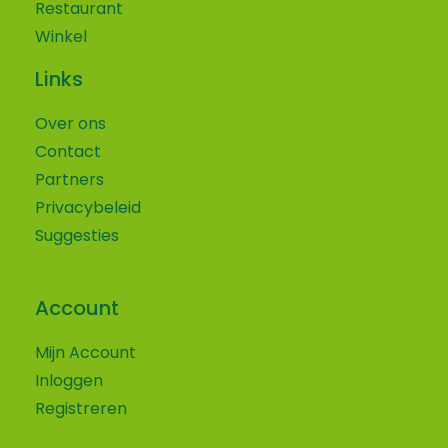
Restaurant
Winkel
Links
Over ons
Contact
Partners
Privacybeleid
Suggesties
Account
Mijn Account
Inloggen
Volg ons op social media!
Wij maken gebruik van cookies
Registreren
Vind je onze website leuk en wil je ons dat laten weten