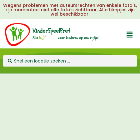
Wegens problemen met auteursrechten van enkele foto's,
zijn momenteel niet alle foto's zichtbaar. Alle filmpjes zijn
wel beschikbaar.
KinderSpeelPret
e
j
u
k
u
Alle
l
e
voor
kinderen
op
een
rijtje!
e
i
t
s