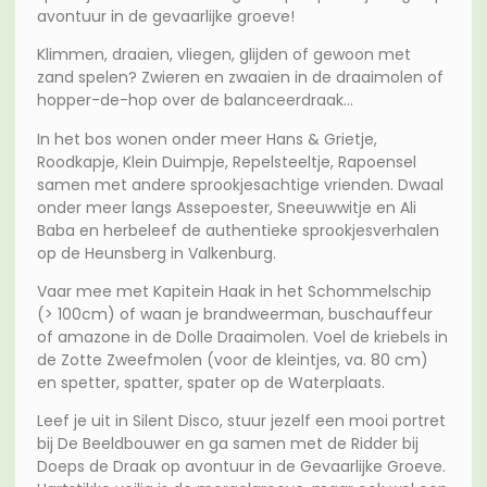
avontuur in de gevaarlijke groeve!
Klimmen, draaien, vliegen, glijden of gewoon met
zand spelen? Zwieren en zwaaien in de draaimolen of
hopper-de-hop over de balanceerdraak…
In het bos wonen onder meer Hans & Grietje,
Roodkapje, Klein Duimpje, Repelsteeltje, Rapoensel
samen met andere sprookjesachtige vrienden. Dwaal
onder meer langs Assepoester, Sneeuwwitje en Ali
Baba en herbeleef de authentieke sprookjesverhalen
op de Heunsberg in Valkenburg.
Vaar mee met Kapitein Haak in het Schommelschip
(> 100cm) of waan je brandweerman, buschauffeur
of amazone in de Dolle Draaimolen. Voel de kriebels in
de Zotte Zweefmolen (voor de kleintjes, va. 80 cm)
en spetter, spatter, spater op de Waterplaats.
Leef je uit in Silent Disco, stuur jezelf een mooi portret
bij De Beeldbouwer en ga samen met de Ridder bij
Doeps de Draak op avontuur in de Gevaarlijke Groeve.