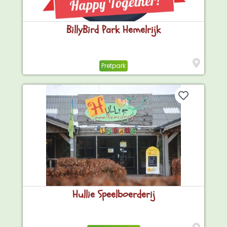
BillyBird Park Hemelrijk
Pretpark
Hullie Speelboerderij