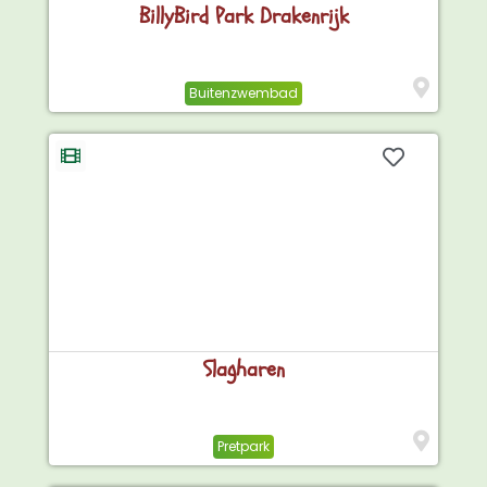
BillyBird Park Drakenrijk
Buitenzwembad
Slagharen
Pretpark