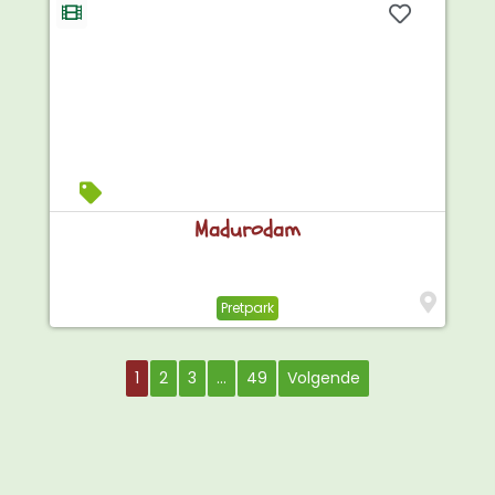
Madurodam
Pretpark
1
2
3
…
49
Volgende