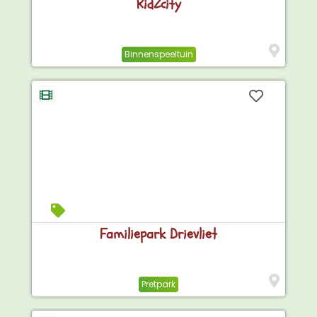
KidZcity
Binnenspeeltuin
Familiepark Drievliet
Pretpark