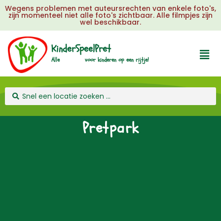
Wegens problemen met auteursrechten van enkele foto's,
zijn momenteel niet alle foto's zichtbaar. Alle filmpjes zijn
wel beschikbaar.
KinderSpeelPret
u
k
Alle
voor
kinderen
op
een
rijtje!
l
e
Pretpark