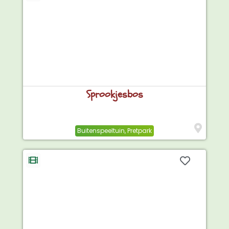
Sprookjesbos
Buitenspeeltuin
,
Pretpark