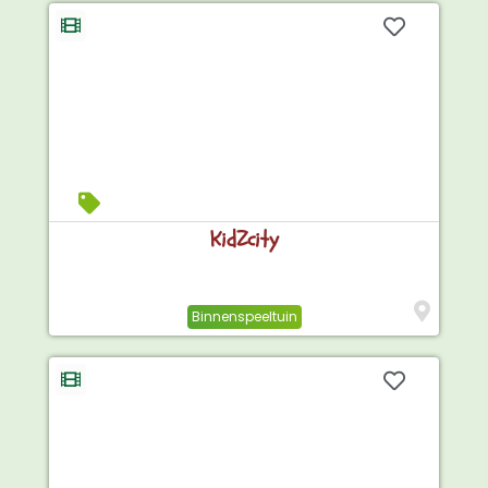
KidZcity
Binnenspeeltuin