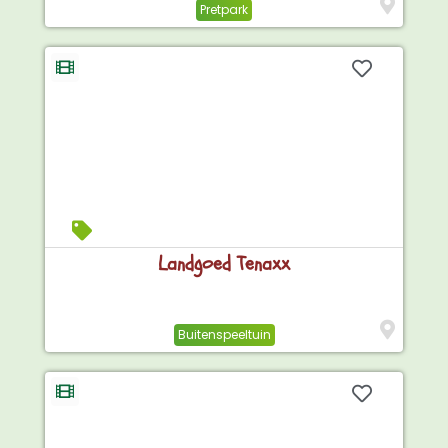
Pretpark
Landgoed Tenaxx
Buitenspeeltuin