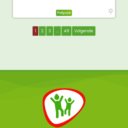
Pretpark
1
2
3
…
49
Volgende