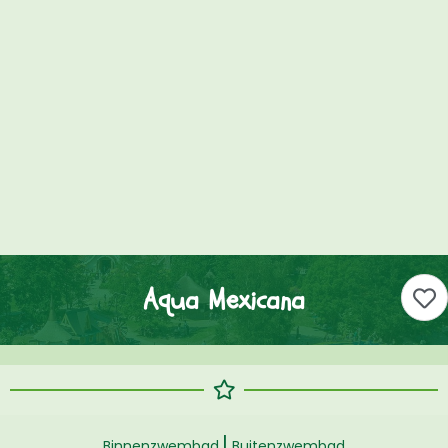
Aqua Mexicana
|
Binnenzwembad
Buitenzwembad