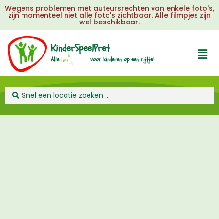
Wegens problemen met auteursrechten van enkele foto's,
zijn momenteel niet alle foto's zichtbaar. Alle filmpjes zijn
wel beschikbaar.
KinderSpeelPret
j
u
t
u
e
Alle
l
voor
kinderen
op
een
rijtje!
k
e
i
e