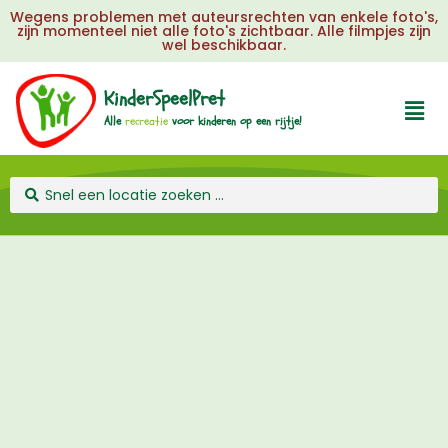
Wegens problemen met auteursrechten van enkele foto's,
zijn momenteel niet alle foto's zichtbaar. Alle filmpjes zijn
wel beschikbaar.
KinderSpeelPret
t
i
e
Alle
voor
kinderen
op
een
rijtje!