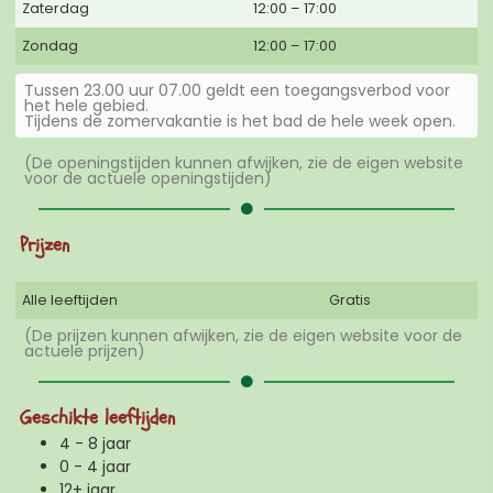
Zaterdag
12:00 – 17:00
Zondag
12:00 – 17:00
Tussen 23.00 uur 07.00 geldt een toegangsverbod voor
het hele gebied.
Tijdens de zomervakantie is het bad de hele week open.
(De openingstijden kunnen afwijken, zie de eigen website
voor de actuele openingstijden)
Prijzen
Alle leeftijden
Gratis
(De prijzen kunnen afwijken, zie de eigen website voor de
actuele prijzen)
Geschikte leeftijden
4 - 8 jaar
0 - 4 jaar
12+ jaar