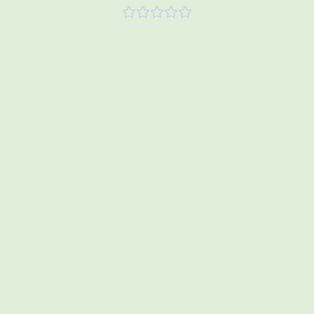




