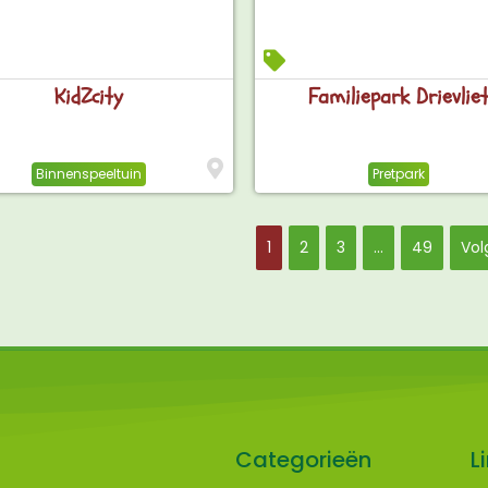
KidZcity
Familiepark Drievlie
Binnenspeeltuin
Pretpark
1
2
3
…
49
Vol
Categorieën
L