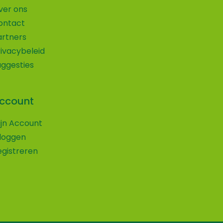
ver ons
ontact
artners
rivacybeleid
uggesties
ccount
Wij maken gebruik van cookies
ijn Account
Volg ons op social media!
nloggen
Wij gebruiken cookies om ervoor te zorgen
egistreren
Vind je onze website leuk en wil je ons dat laten weten
dat onze website voor de bezoeker beter
of wil je altijd op de hoogte blijven van de nieuwe
werkt. Daarnaast gebruiken wij o.a. cookies
ontwikkelingen en uitjes op onze website?
voor onze webstatistieken.
Volg ons dan op een van onze social media kanalen.
Accepteren
Privacybeleid