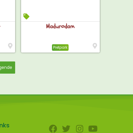
t
Madurodam
Pretpark
gende
inks