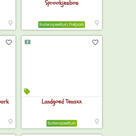
Sprookjesbos
Buitenspeeltuin
,
Pretpark
park
Landgoed Tenaxx
Buitenspeeltuin