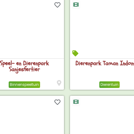
Speel- en Dierenpark
Dierenpark Taman Indon
Sanjesfertier
Binnenspeeltuin
Dierentuin