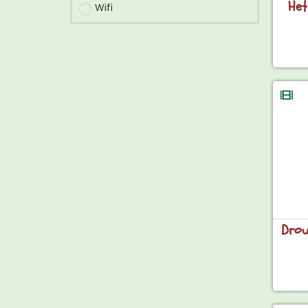
Het
Wifi
Drou