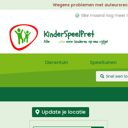
Wegens problemen met auteursrechten
Elke maand nog meer n
KinderSpeelPret
u
e
Alle
voor
kinderen
op
een
rijtje!
l
k
Dierentuin
Speeltuinen
Update je locatie