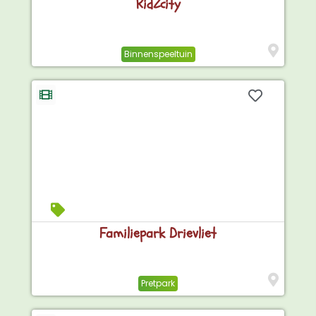
KidZcity
Binnenspeeltuin
Familiepark Drievliet
Pretpark