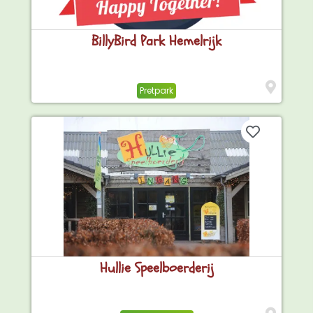
BillyBird Park Hemelrijk
Pretpark
Hullie Speelboerderij