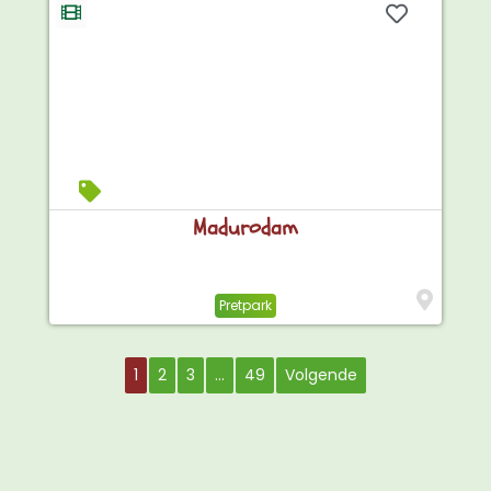
Madurodam
Pretpark
1
2
3
…
49
Volgende