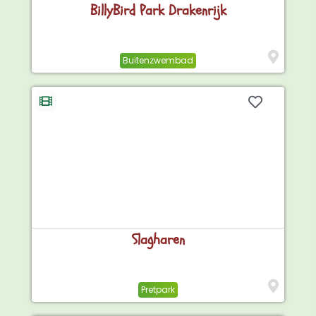
BillyBird Park Drakenrijk
Buitenzwembad
Slagharen
Pretpark